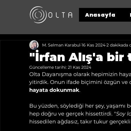
Anasayfa
M. Selman Karabul
16 Kas 2024
2 dakikada 
"İrfan Alış'a bir
Güncelleme tarihi:
21 Kas 2024
Olta Dayanışma olarak hepimizin hayat
yitirdik. Onun ifade biçimini özgün ve
hayata dokunmak
. 
Bu yüzden, söylediği her şey, yaşamı b
hep doğru ve gerçek hissettirdi. "
Soy la
hissedilen ağdasız, takır tukur gerçek