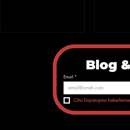
Blog &
Email
*
Röportaj:
Olta Dayanışma Radyo
Söyleşisi
Olta Dayanışma haberlerine