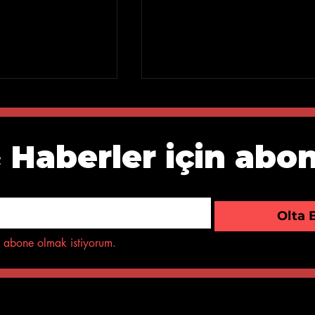
 Haberler için abo
Olta 
 Sinağrit Baba
Kadıköy Sineması
Müzik Günleri
 abone olmak istiyorum.