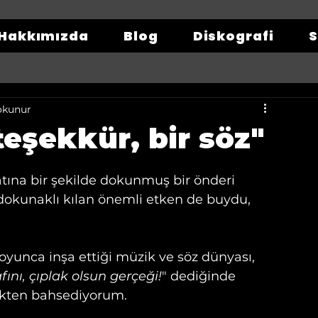
Hakkımızda
Blog
Diskografi
S
okunur
 teşekkür, bir söz"
ına bir şekilde dokunmuş bir önderi 
 dokunaklı kılan önemli etken de buydu, 
oyunca inşa ettiği müzik ve söz dünyası, 
fını, çıplak olsun gerçeği!
" dediğinde 
likten bahsediyorum. 