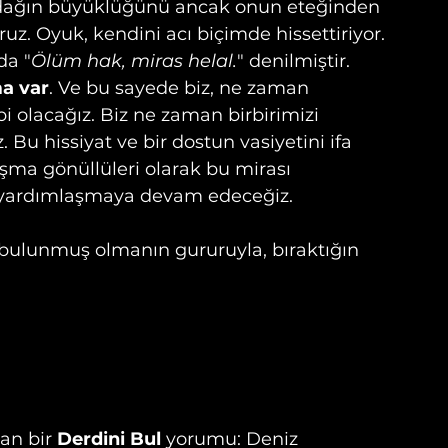
r dağın büyüklüğünü ancak onun eteğinden 
ruz. Oyuk, kendini acı biçimde hissettiriyor. 
da "
Ölüm hak, miras helal.
" denilmiştir. 
ma var
. Ve bu sayede biz, ne zaman 
i olacağız. Biz ne zaman birbirimizi 
 Bu hissiyat ve bir dostun vasiyetini ifa 
şma gönüllüleri olarak bu mirası 
, yardımlaşmaya devam edeceğiz.
bulunmuş olmanın gururuyla, bıraktığın 
an bir 
Derdini Bul
 yorumu: Deniz 