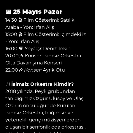
📅 25 Mayıs Pazar
14:30 🎬 Film Gösterimi: Satılık 
Araba - Yön: İrfan Alış
15:00 🎬 Film Gösterimi: İçimdeki iz 
- Yön: İrfan Alış
16:00 💬 
Söyleşi:
 Deniz Tekin  
20:00🎶 
Konser:
 İsimsiz Orkestra – 
Olta Dayanışma Konseri 
22:00🎶 
Konser:
 Ayrık Otu
🎻 
İsimsiz Orkestra Kimdir?
2018 yılında, Peyk grubundan 
tanıdığımız Özgür Ulusoy ve Ulaş 
Özer’in öncülüğünde kurulan 
İsimsiz Orkestra, bağımsız ve 
yetenekli genç müzisyenlerden 
oluşan bir senfonik oda orkestrası. 