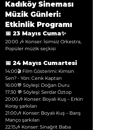
Kadıköy Sineması 
Müzik Günleri: 
Etkinlik Programı
📅 23 Mayıs Cuma✨ 
20:00 🎶 Konser: İsimsiz Orkestra, 
Popüler müzik seçkisi
📅 24 Mayıs Cumartesi
14:00🎬 Film Gösterimi: Kimsin 
Sen? - Yön: Cenk Kaptan
16:00💬 Söyleşi: Doğan Duru
17:30 💬 Söyleşi: Serdar Öztop 
20:00🎶 Konser: Boyalı Kuş – Erkin 
Koray şarkıları
21:00🎶 Konser: Boyalı Kuş – Barış 
Manço şarkıları 
22:15🎶 Konser: Sinağrit Baba