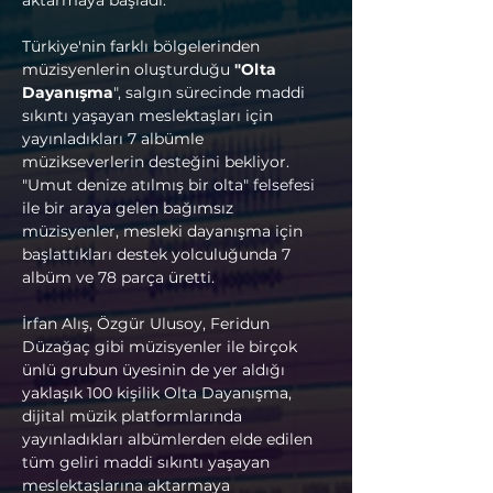
aktarmaya başladı.
Türkiye'nin farklı bölgelerinden 
müzisyenlerin oluşturduğu 
"Olta 
Dayanışma
", salgın sürecinde maddi 
sıkıntı yaşayan meslektaşları için 
yayınladıkları 7 albümle 
müzikseverlerin desteğini bekliyor.
"Umut denize atılmış bir olta" felsefesi 
ile bir araya gelen bağımsız 
müzisyenler, mesleki dayanışma için 
başlattıkları destek yolculuğunda 7 
albüm ve 78 parça üretti.
İrfan Alış, Özgür Ulusoy, Feridun 
Düzağaç gibi müzisyenler ile birçok 
ünlü grubun üyesinin de yer aldığı 
yaklaşık 100 kişilik Olta Dayanışma, 
dijital müzik platformlarında 
yayınladıkları albümlerden elde edilen 
tüm geliri maddi sıkıntı yaşayan 
meslektaşlarına aktarmaya 