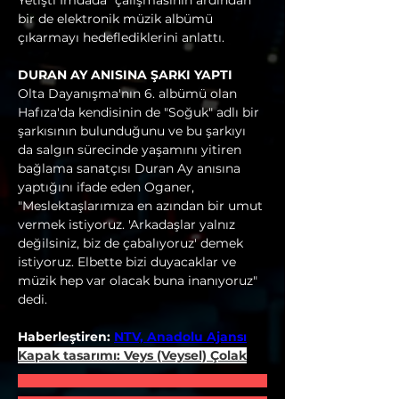
Yetişti İmdada" çalışmasının ardından 
bir de elektronik müzik albümü 
çıkarmayı hedeflediklerini anlattı.
DURAN AY ANISINA ŞARKI YAPTI
Olta Dayanışma'nın 6. albümü olan 
Hafıza'da kendisinin de "Soğuk" adlı bir 
şarkısının bulunduğunu ve bu şarkıyı 
da salgın sürecinde yaşamını yitiren 
bağlama sanatçısı Duran Ay anısına 
yaptığını ifade eden Oganer, 
"Meslektaşlarımıza en azından bir umut 
vermek istiyoruz. 'Arkadaşlar yalnız 
değilsiniz, biz de çabalıyoruz' demek 
istiyoruz. Elbette bizi duyacaklar ve 
müzik hep var olacak buna inanıyoruz" 
dedi.
Haberleştiren: 
NTV, Anadolu Ajansı
Kapak tasarımı: Veys (Veysel) Çolak