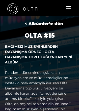
< Albümler'e dön
OLTA #15
BAĞIMSIZ MÜZİSYENLERDEN 
DAYANIŞMA ÖRNEĞİ: OLTA 
DAYANIŞMA TOPLULUĞU’NDAN YENİ 
ALBÜM
Pandemi döneminde işsiz kalan 
müzisyenlere ve müzik emekçilerine 
destek olmak amacıyla kurulan Olta 
Dayanışma topluluğu, yepyeni bir 
albümle karşınızda! “Umut denizine 
atılmış bir olta” ilkesiyle yola çıkan 
Olta, on beşinci toplama albümünde 11 
bağımsız müzisyenin şarkılarını bir 