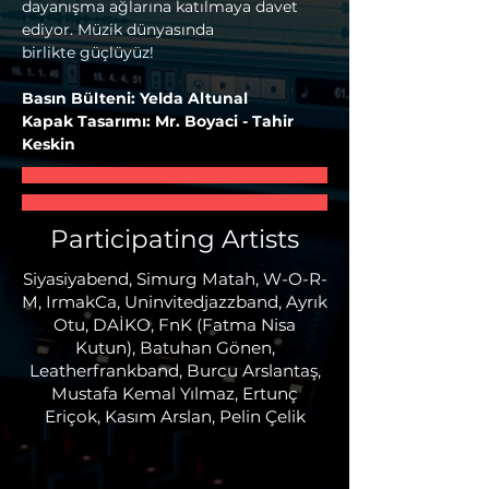
dayanışma ağlarına katılmaya davet 
ediyor. Müzik dünyasında 
birlikte güçlüyüz!
Basın Bülteni: Yelda Altunal
Kapak Tasarımı: Mr. Boyaci - Tahir 
Keskin
Participating Artists
Siyasiyabend, Simurg Matah, W-O-R-
M, IrmakCa, Uninvitedjazzband, Ayrık
Otu, DAİKO, FnK (Fatma Nisa
Kutun), Batuhan Gönen,
Leatherfrankband, Burcu Arslantaş,
Mustafa Kemal Yılmaz, Ertunç
Eriçok, Kasım Arslan, Pelin Çelik