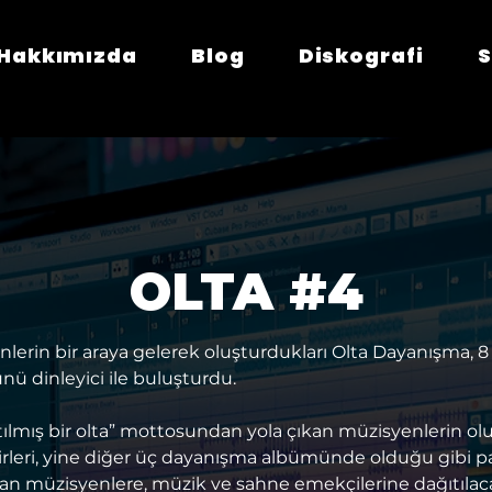
Hakkımızda
Blog
Diskografi
S
OLTA #4
lerin bir araya gelerek oluşturdukları Olta Dayanışma, 8
 dinleyici ile buluşturdu.
ılmış bir olta” mottosundan yola çıkan müzisyenlerin ol
rleri, yine diğer üç dayanışma albümünde olduğu gibi 
alan müzisyenlere, müzik ve sahne emekçilerine dağıtıla