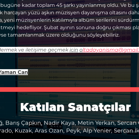
 bugüne kadar toplam 45 şarkı yayınlanmış oldu. Ve bu şa
 harcayan yüzü aşkın müzisyen dayanışma oltasını daha
, yeni müzisyenlerin katılımıyla albüm serilerini sürdürm
meyi hedefliyor. Şubat ayının sonuna doğru çıkması pla
e tamamlanmak üzere olduğunu söyleyebiliriz.
dermek ve iletişime geçmek 
için
o
ltadayanisma@gmail
 Yaman Can
Katılan Sanatçılar
, Barış Çapkın, Nadir Kaya, Metin Yerkan, Serca
rado, Kuzak, Aras Ozan, Peyk, Alp Yenier, Sercan İ