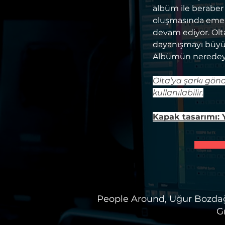
albüm ile beraber
oluşmasında emek
devam ediyor. Olta
dayanışmayı büyüt
Albümün neredeys
Olta’ya şarkı gön
kullanılabilir.
Kapak tasarımı:
People Around, Uğur Bozdağ
G