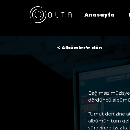
Anasayfa
< Albümler'e dön
Bağımsız müzisyen
dördüncü albümünü
“Umut denizine at
albümün tüm geli
sürecinde işsiz k