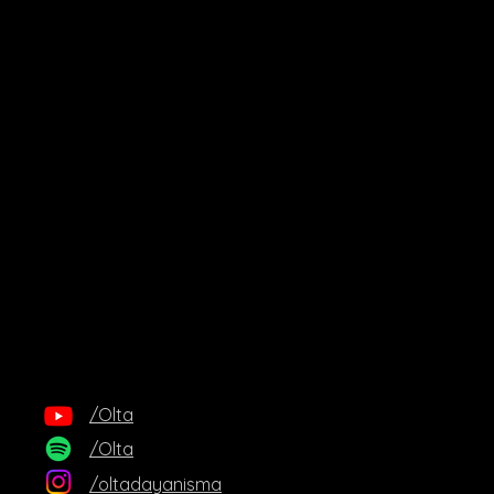
/Olta
/Olta
/oltadayanisma