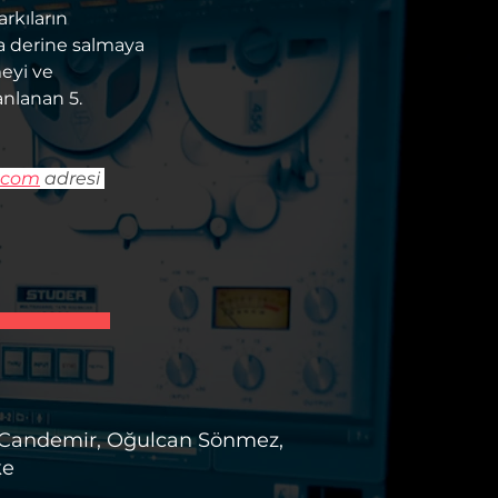
rkıların 
 derine salmaya 
eyi ve 
nlanan 5. 
.com
 adresi 
n Candemir, Oğulcan Sönmez,
ke