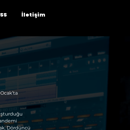
SS
İletişim
 Ocak’ta 
uşturduğu 
pandemi 
cak. Dördüncü 